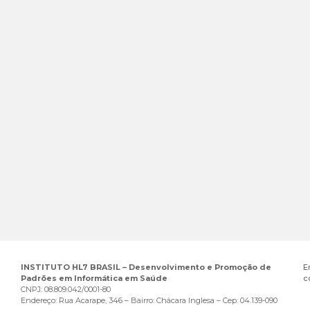
INSTITUTO HL7 BRASIL – Desenvolvimento e Promoção de
E
Padrões em Informática em Saúde
c
CNPJ: 08.809.042/0001-80
Endereço: Rua Acarape, 346 – Bairro: Chácara Inglesa – Cep: 04.139-090