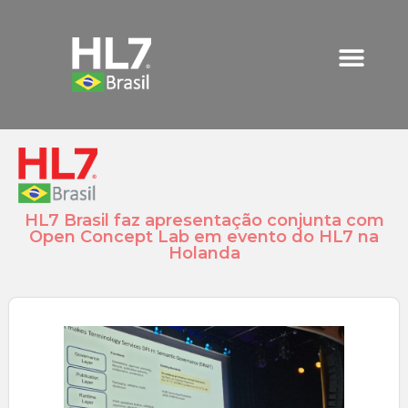
HL7 Brasil faz apresentação conjunta com
Open Concept Lab em evento do HL7 na
Holanda