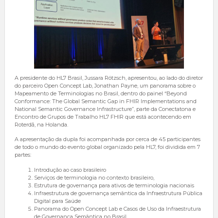
A presidente do HL7 Brasil, Jussara Rötzsch, apresentou, ao lado do diretor
do parceiro Open Concept Lab, Jonathan Payne, um panorama sobre o
Mapeamento de Terminologias no Brasil, dentro do painel “Beyond
Conformance: The Global Semantic Gap in FHIR Implementations and
National Semantic Governance Infrastructure”, parte da Conectatona e
Encontro de Grupos de Trabalho HL7 FHIR que está acontecendo em
Roterdã, na Holanda.
A apresentação da dupla foi acompanhada por cerca de 45 participantes
de todo o mundo do evento global organizado pela HL7, foi dividida em 7
partes:
Introdução ao caso brasileiro
Serviços de terminologia no contexto brasileiro,
Estrutura de governança para ativos de terminologia nacionais
Infraestrutura de governança semântica da Infraestrutura Pública
Digital para Saúde
Panorama do Open Concept Lab e Casos de Uso da Infraestrutura
de Governança Semântica no Brasil