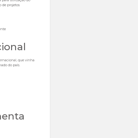
a para utilização do
 de projetos
ente
ional
ernacional, que vinha
nado do país.
menta