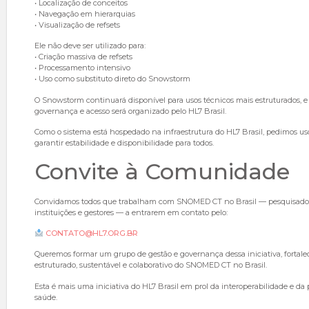
• Localização de conceitos
• Navegação em hierarquias
• Visualização de refsets
Ele não deve ser utilizado para:
• Criação massiva de refsets
• Processamento intensivo
• Uso como substituto direto do Snowstorm
O Snowstorm continuará disponível para usos técnicos mais estruturados, e
governança e acesso será organizado pelo HL7 Brasil.
Como o sistema está hospedado na infraestrutura do HL7 Brasil, pedimos us
garantir estabilidade e disponibilidade para todos.
Convite à Comunidade
Convidamos todos que trabalham com SNOMED CT no Brasil — pesquisadore
instituições e gestores — a entrarem em contato pelo:
CONTATO@HL7.ORG.BR
Queremos formar um grupo de gestão e governança dessa iniciativa, fortal
estruturado, sustentável e colaborativo do SNOMED CT no Brasil.
Esta é mais uma iniciativa do HL7 Brasil em prol da interoperabilidade e d
saúde.