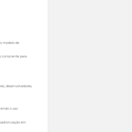
 o modelo de
o consciente para
s, desenvolvedores,
ecendo o uso
a padronização em