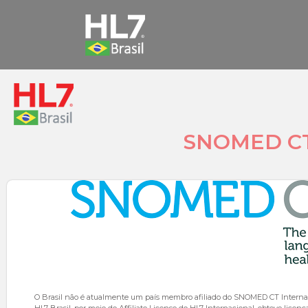
SNOMED CT B
O Brasil não é atualmente um país membro afiliado do SNOMED CT Internaci