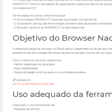
HL7 Brasil, por meio do Affiliate License do HL7 Internacional, obteve licenç
SNOMED CT Core em atividades de capacitação e pesquisa, dentro do escopo
vinculados ao HL7.
Dentro dessa iniciativa, informamos que:
• A terminologia SNOMED CT Core está atualizada mensalmente
• O Snowstorm (serviço de terminologia) também está atualizado mensalm
• O Browser nacional do SNOMED CT já está disponível
Objetivo do Browser Nac
A disponibilização do browser no Brasil reduz a dependência do serviço int
apresentando dificuldades de acesso devido ao elevado volume de uso origi
Com a instância nacional, esperamos:
• Melhor desempenho de acesso
• Maior estabilidade
• Disponibilidade contínua para a comunidade brasileira
Acesse em:
HTTPS://SNOMED.HL7.ORG.BR
Uso adequado da ferra
O browser é uma ferramenta de:
• Pesquisa de termos