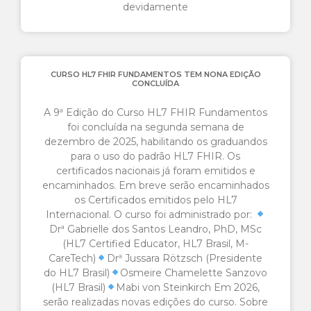
devidamente
CURSO HL7 FHIR FUNDAMENTOS TEM NONA EDIÇÃO
CONCLUÍDA
A 9ª Edição do Curso HL7 FHIR Fundamentos
foi concluída na segunda semana de
dezembro de 2025, habilitando os graduandos
para o uso do padrão HL7 FHIR. Os
certificados nacionais já foram emitidos e
encaminhados. Em breve serão encaminhados
os Certificados emitidos pelo HL7
Internacional. O curso foi administrado por:
Drª Gabrielle dos Santos Leandro, PhD, MSc
(HL7 Certified Educator, HL7 Brasil, M-
CareTech)
Drª Jussara Rötzsch (Presidente
do HL7 Brasil)
Osmeire Chamelette Sanzovo
(HL7 Brasil)
Mabi von Steinkirch Em 2026,
serão realizadas novas edições do curso. Sobre